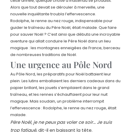
cette année, quelque chose d’inattendu se produisit.
Alors que tout devait se dérouler à merveille, une
nouvelle inquiétante troubla l’effervescence.
Rodolphe, le renne au nez rouge, indispensable pour
guider le traîneau du Père Noël, était malade. Que faire
pour sauver Noël ? C’est ainsi que débuta une incroyable
aventure qui allait conduire le Père Noël dans un lieu
magique : les montagnes enneigées de France, berceau
de nombreuses traditions de Noël.
Une urgence au Pôle Nord
Au Pôle Nord, les préparatifs pour Noël battaient leur
plein. Les lutins emballaient les derniers cadeaux dans du
papier brillant, les jouets s’empilaient dans le grand
traîneau, et les rennes s’échauffaient pour leur nuit
magique. Mais soudain, un problème interrompit
l’effervescence : Rodolphe, le renne au nez rouge, était
malade.
Père Noël, je ne peux pas voler ce soir… Je suis
trop fatigué,
dit-il en baissant la tête.