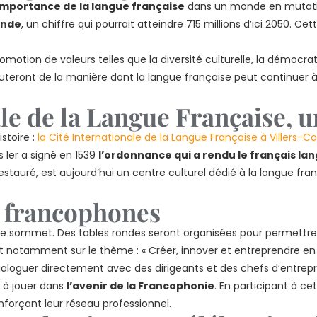
’importance de la langue française
dans un monde en mutatio
onde
, un chiffre qui pourrait atteindre 715 millions d’ici 2050. C
romotion de valeurs telles que la diversité culturelle, la démocr
cuteront de la manière dont la langue française peut continuer 
ale de la Langue Française, 
stoire :
la Cité Internationale de la Langue Française à Villers-C
is Ier a signé en 1539
l’ordonnance qui a rendu le français lang
auré, est aujourd’hui un centre culturel dédié à la langue franç
s francophones
 sommet. Des tables rondes seront organisées pour permettre 
ont notamment sur le thème : « Créer, innover et entreprendre en 
aloguer directement avec des dirigeants et des chefs d’entrepr
l à jouer dans
l’avenir de la Francophonie
. En participant à ce
nforçant leur réseau professionnel.