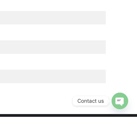
Contact us
Open chaty
rivacy settings history
Revoke consents