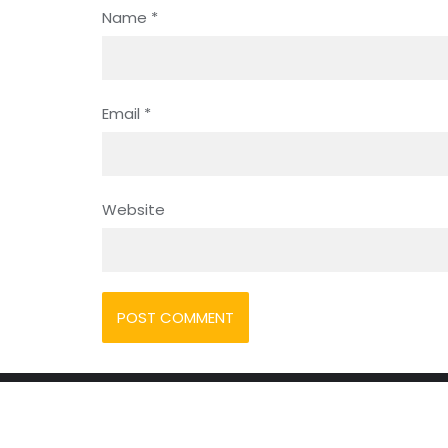
Name
*
Email
*
Website
Home
Become A Teacher
Contact U