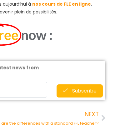
s aujourd’hui à
nos cours de FLE en ligne
.
enir plein de possibilités.
free
now :
latest news from
Subscribe
NEXT
 are the differences with a standard FFL teacher?