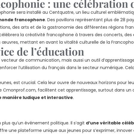
ncophonie : une célébration d
ophonie sera installé au Centquatre, un lieu culturel emblématiq
monde francophone
. Des pavillons représentant plus de 28 p
ditions, des arts et de la gastronomie des différentes régions fr
, célébrera la créativité francophone à travers des concerts, des 
œuvres, mettant en avant la vitalité culturelle de la Francopho
ice de l’éducation
vecteur de communication, mais aussi un outil d’apprentissage.
forcer l’utilisation du français dans le secteur numérique. Cela
jeunes, est crucial. Cela leur ouvre de nouveaux horizons pour l
e Cmonprof.com, facilitent cet apprentissage, surtout dans un co
 manière ludique et interactive
.
 plus qu’un événement politique. Il s’agit
d’une véritable célé
ffre une plateforme unique aux jeunes pour s’exprimer, innover e