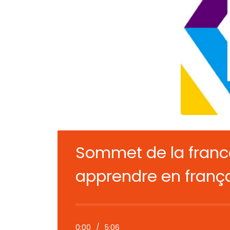
Sommet de la franco
apprendre en franç
0:00
/
5:06