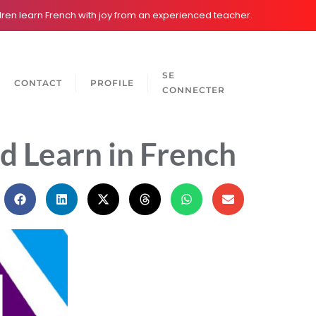
ren learn French with joy from an experienced teacher.
SE
CONTACT
PROFILE
CONNECTER
d Learn in French